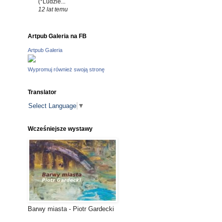
(*Ludzie...
12 lat temu
Artpub Galeria na FB
Artpub Galeria
Wypromuj również swoją stronę
Translator
Select Language
▼
Wcześniejsze wystawy
Barwy miasta - Piotr Gardecki