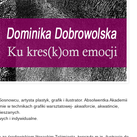
nowcu, artysta plastyk, grafik i ilustrator. Absolwentka Akademii
e w technikach grafiki warsztatowej- akwaforcie, akwatincie,
 mieszanych.
ych i indywidualne.
 ze środowiskiem literackim Trójmiasta, tworzyła m.in. ilustracje do