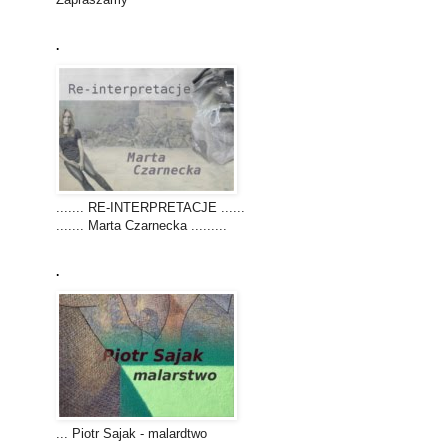
.
....... RE-INTERPRETACJE ......
....... Marta Czarnecka .........
.
... Piotr Sajak - malardtwo