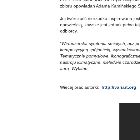
zbioru opowiadań Adama Kamińskiego Sa
Jej twórczość nierzadko inspirowana jest 
opowieścią, zawsze jest jednak pełna taj
odbiorcy.
"
Wirtuozerska symfonia śmiałych, acz pre
kompozycyjną spójnością, wysmakowane
Tematycznie pomysłowe, ikonograficznie
nastroju klimatyczne, nieledwie czarodzi
aurą. Wybitne.
"
dr Jacek Kowzan - 
Więcej prac autorki:
http://variart.org