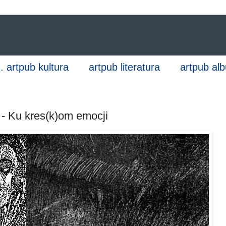
...... artpub kultura
artpub literatura
artpub al
- Ku kres(k)om emocji