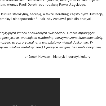
m, wierszy Pauli Dereń- pod redakcją Pawła J.Lęckiego.
kulturą starożytną, secesją, a także literaturą; często bywa ilustracją,
emnicy i niedopowiedzeń - tak, aby zostawić pole dla erudycji
cyzyjnych kresek i naturalnych światłocieni. Grafiki imponujące
 plastycznie, urzekające swobodną, niewymuszoną kunsztownością.
 często wręcz oryginalne, a warsztatowo niemal doskonałe. W
ejskie i ulotnie metafizyczne;) Ujmujące wizyjną, bez mała oniryczną
historyk i teoretyk kultury