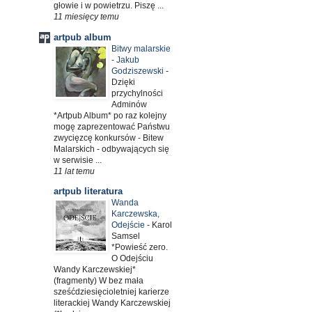
głowie i w powietrzu. Piszę ...
11 miesięcy temu
artpub album
Bitwy malarskie
- Jakub
Godziszewski
-
Dzięki
przychylności
Adminów
*Artpub Album* po raz kolejny
mogę zaprezentować Państwu
zwycięzcę konkursów - Bitew
Malarskich - odbywających się
w serwisie ...
11 lat temu
artpub literatura
Wanda
Karczewska,
Odejście
-
Karol
Samsel
*Powieść zero.
O Odejściu
Wandy Karczewskiej*
(fragmenty) W bez mała
sześćdziesięcioletniej karierze
literackiej Wandy Karczewskiej