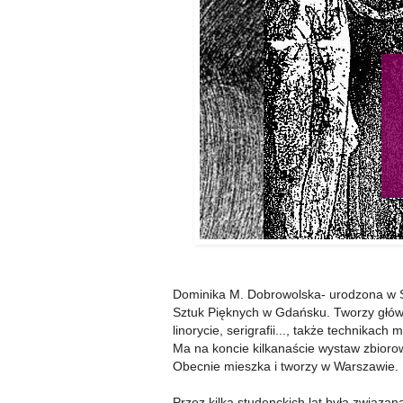
Dominika M. Dobrowolska- urodzona w Sos
Sztuk Pięknych w Gdańsku. Tworzy główni
linorycie, serigrafii..., także technikach
Ma na koncie kilkanaście wystaw zbiorow
Obecnie mieszka i tworzy w Warszawie.
Przez kilka studenckich lat była związana